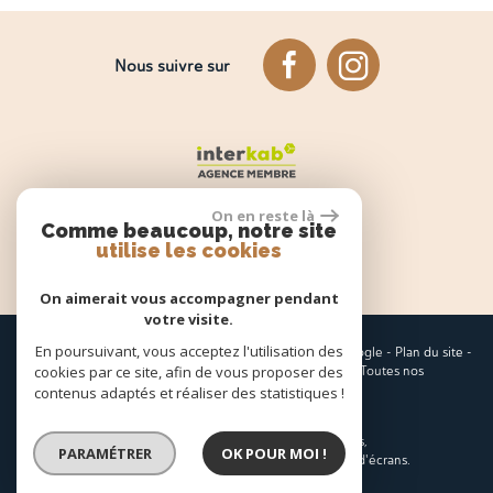
Nous suivre sur
On en reste là
Comme beaucoup, notre site
utilise les cookies
Espace propriétaire
On aimerait vous accompagner pendant
votre visite.
En poursuivant, vous acceptez l'utilisation des
© 2026 | Tous droits réservés | Traduction powered by Google -
Plan du site
-
cookies par ce site, afin de vous proposer des
Mentions légales
-
Nos honoraires
-
Partenaires
-
Admin
-
Toutes nos
annonces
contenus adaptés et réaliser des statistiques !
Site internet compatible multi-supports,
PARAMÉTRER
OK POUR MOI !
un seul site adaptable à tous les types d'écrans.