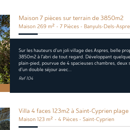
Maison 7 pièces sur terrain de 3850m2
Maison 269 m² - 7 Pièces - Banyuls-Dels-Aspre
Sur les hauteurs d'un joli village des Aspres, belle pr
3850m2 à l'abri de tout regard. Développant quelqu
plain-pied, pourvue de 4 spacieuses chambres, deux s
d'un double séjour avec...
Ref
104
Villa 4 faces 123m2 à Saint-Cyprien plage
Maison 123 m² - 4 Pièces - Saint-Cyprien