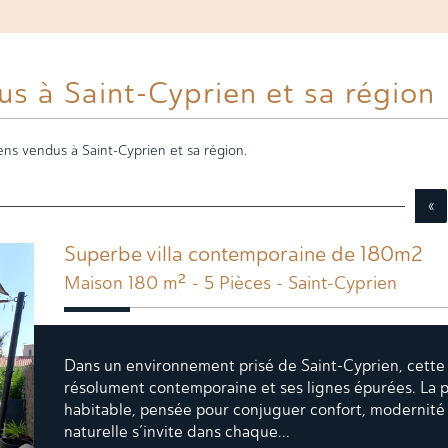
us à Saint-Cyprien et sa région
ens vendus à Saint-Cyprien et sa région.
«
Superbe villa contemporaine de 180m2
Maison 180 m² - 5 Pièces - Saint-Cyprien
Dans un environnement prisé de Saint-Cyprien, cette v
résolument contemporaine et ses lignes épurées. La 
habitable, pensée pour conjuguer confort, modernité e
naturelle s’invite dans chaque...