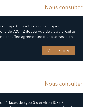
Nous consulter
la de type 6 en 4 faces de plain-pied
elle de 720m2 dépourvue de vis à vis. Cette
scine chauffée agrémentée d'une terrasse en
Voir le bien
Nous consulter
 en 4 faces de type 6 d'environ 167m2