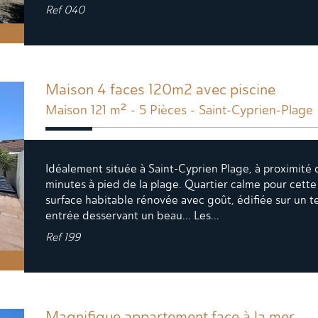
Ref
040
Maison 4 faces 120m2 avec piscine
Maison 121 m² - 5 Pièces - Saint-Cyprien-Plage
Idéalement située à Saint-Cyprien Plage, à proximit
minutes à pied de la plage. Quartier calme pour cett
surface habitable rénovée avec goût, édifiée sur un 
entrée desservant un beau... Les...
Ref
199
Magnifique appartement face à la mer