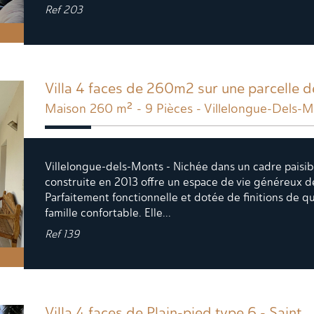
Ref
203
Villa 4 faces de 260m2 sur une parcelle
Maison 260 m² - 9 Pièces - Villelongue-Dels-
Villelongue-dels-Monts - Nichée dans un cadre paisible
construite en 2013 offre un espace de vie généreux 
Parfaitement fonctionnelle et dotée de finitions de qua
famille confortable. Elle...
Ref
139
Villa 4 faces de Plain-pied type 6 - Saint...