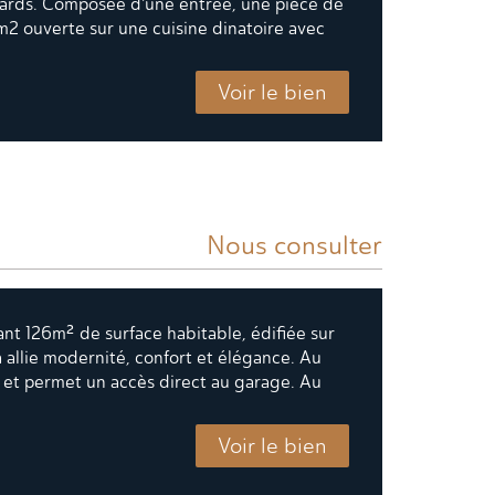
egards. Composée d'une entrée, une pièce de
2 ouverte sur une cuisine dinatoire avec
Voir le bien
Nous consulter
frant 126m² de surface habitable, édifiée sur
 allie modernité, confort et élégance. Au
 et permet un accès direct au garage. Au
Voir le bien