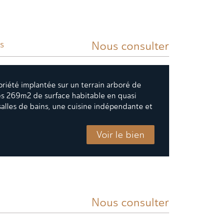
Nous consulter
s
opriété implantée sur un terrain arboré de
es 269m2 de surface habitable en quasi
alles de bains, une cuisine indépendante et
Voir le bien
Nous consulter