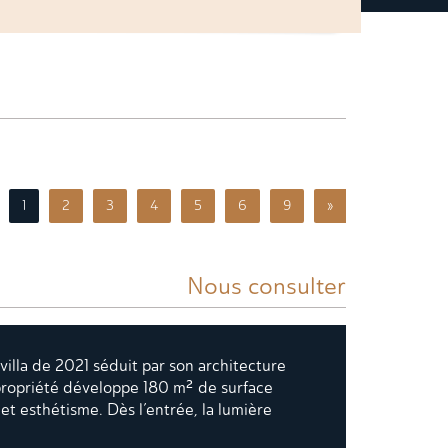
1
2
3
4
5
6
9
»
Nous consulter
illa de 2021 séduit par son architecture
propriété développe 180 m² de surface
t esthétisme. Dès l’entrée, la lumière