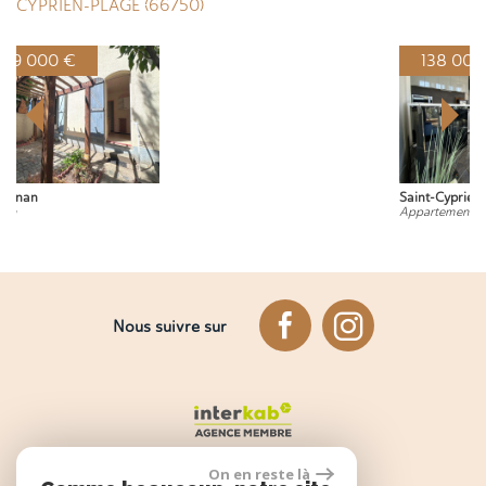
CYPRIEN-PLAGE (66750)
138 000 €
Saint-Cyprien-Plage
Appartement
Nous suivre sur
On en reste là