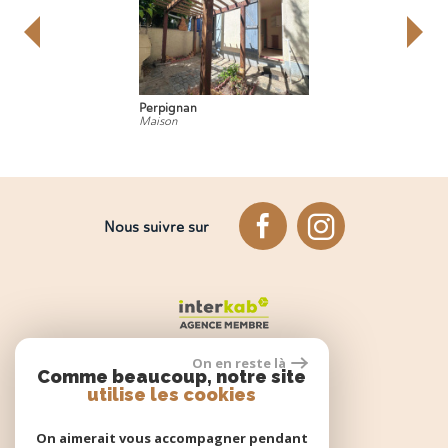
Perpignan
Sa
Maison
App
Nous suivre sur
On en reste là
Comme beaucoup, notre site
utilise les cookies
Espace propriétaire
On aimerait vous accompagner pendant