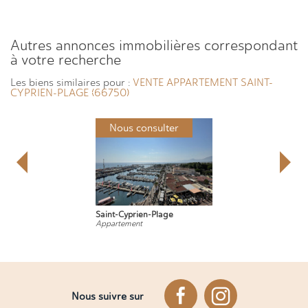
autres annonces immobilières correspondant
à votre recherche
Les biens similaires pour :
VENTE APPARTEMENT SAINT-
CYPRIEN-PLAGE (66750)
Nous consulter
Nous 
Saint-Cyprien-Plage
Saint-Cyp
Appartement
Apparteme
Nous suivre sur