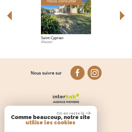
consulter
Nous consulte
rien
Banyuls-dels-Aspres
Maison
Nous suivre sur
On en reste là
Comme beaucoup, notre site
utilise les cookies
Espace propriétaire