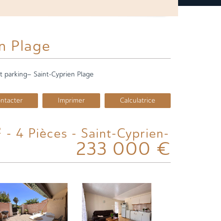
en Plage
t parking– Saint-Cyprien Plage
ntacter
Imprimer
Calculatrice
233 000
€