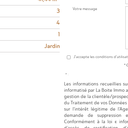
Votre message
3
4
1
Jardin
J'accepte les conditions d'utilisa
* 
* :
Les informations recueillies s
informatisé par La Boite Immo 
gestion de la clientèle/prospe
du Traitement de vos Données 
sur l'intérêt légitime de l'A
demande de suppression e
Conformément à la loi « infor
d’accès, de rectification, d