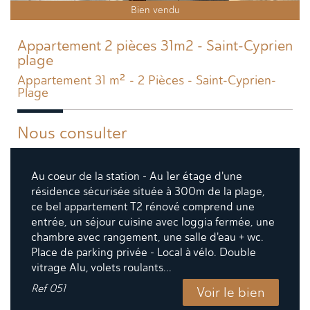
Bien vendu
Appartement 2 pièces 31m2 - Saint-Cyprien
plage
Appartement 31 m² - 2 Pièces - Saint-Cyprien-
Plage
Nous consulter
Au coeur de la station - Au 1er étage d'une
résidence sécurisée située à 300m de la plage,
ce bel appartement T2 rénové comprend une
entrée, un séjour cuisine avec loggia fermée, une
chambre avec rangement, une salle d'eau + wc.
Place de parking privée - Local à vélo. Double
vitrage Alu, volets roulants...
Ref
051
Voir le bien