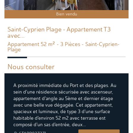
Bien vendu
Saint-Cyprien Plage - Appartement T3
avec...
Appartement 52 m² - 3 Pièces - Saint-Cyprien-
Plage
Nous consulter
A proximité immédiate du Port et des plages. Au
sein d'une résidence sécurisée avec ascenseur,
appartement d'angle au 5ème et dernier étage
avec une belle vue dégagée. Cet appartement,
spacieux et lumineux, de type 3 d'une surface
habitable d'environ 52 m2 avec terrasse est
composé d'un sas d'entrée, deux...