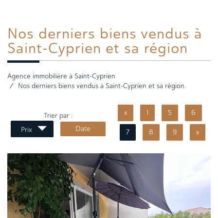
Nos derniers
biens vendus à
Saint-Cyprien et sa région
Agence immobilière à Saint-Cyprien
Nos derniers biens vendus à Saint-Cyprien et sa région.
«
1
5
6
Trier par :
Date
Prix
7
8
9
»