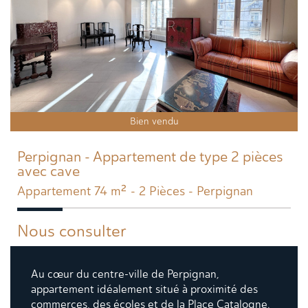
Bien vendu
Perpignan - Appartement de type 2 pièces
avec cave
Appartement 74 m² - 2 Pièces - Perpignan
Nous consulter
Au cœur du centre-ville de Perpignan,
appartement idéalement situé à proximité des
commerces, des écoles et de la Place Catalogne.