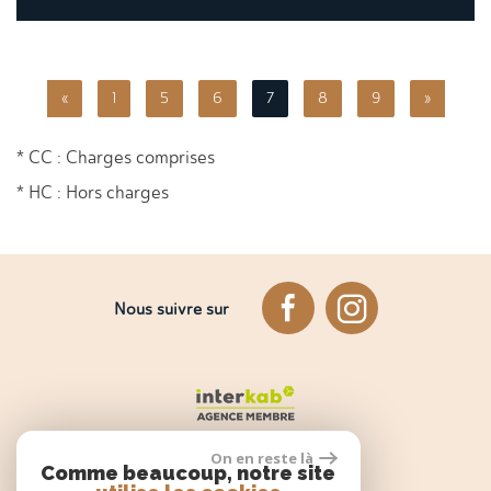
«
1
5
6
7
8
9
»
* CC : Charges comprises
* HC : Hors charges
Nous suivre sur
On en reste là
Comme beaucoup, notre site