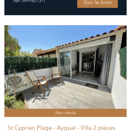
Ref
TAPP927371
Voir le bien
Bien vendu
St Cyprien Plage - Aygual - Villa 2 pièces