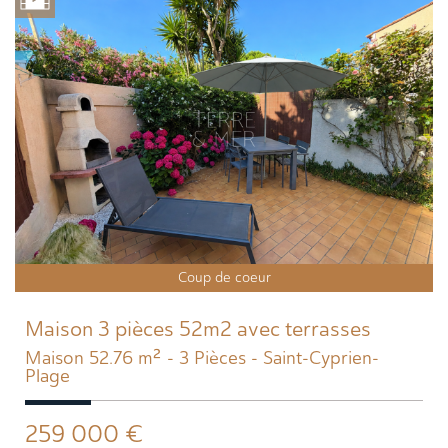
Coup de coeur
Maison 3 pièces 52m2 avec terrasses
Maison 52.76 m² - 3 Pièces - Saint-Cyprien-
Plage
259 000
€