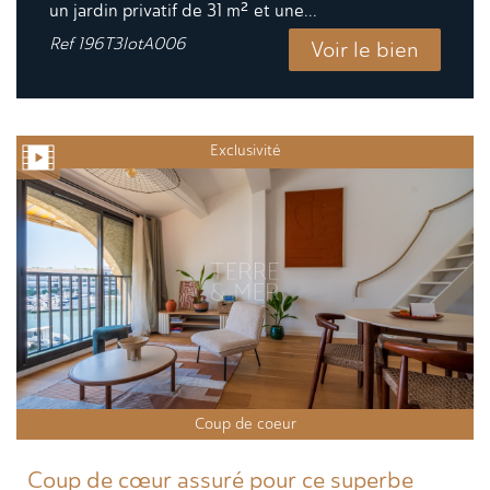
un jardin privatif de 31 m² et une...
Ref
196T3lotA006
Voir le bien
Exclusivité
Coup de coeur
Coup de cœur assuré pour ce superbe