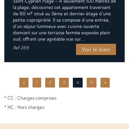
Saint-Cyprien Plage – À seulement 100 mètres de
la plage, découvrez cet appartement traversant
de 60 m² situé au 3ème et dernier étage d’une
petite copropriété. Il se compose d’une entrée,
d’un séjour lumineux avec cuisine ouverte
donnant sur une terrasse fermée exposée plein
sud, offrant une agréable vue sur...
Ref
269
Voir le bien
«
1
2
3
4
5
»
* CC : Charges comprises
* HC : Hors charges