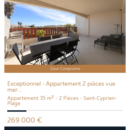
Sous Compromis
Exceptionnel - Appartement 2 pièces vue
mer...
Appartement 35 m² - 2 Pièces - Saint-Cyprien-
Plage
269 000
€