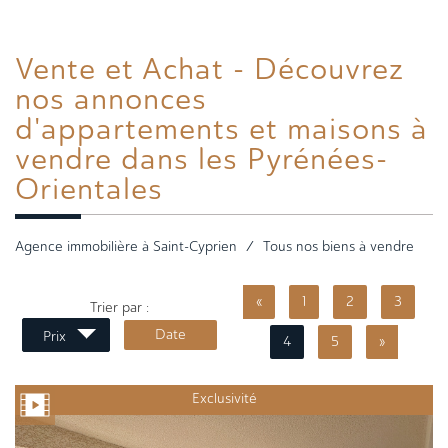
Vente et
Achat - Découvrez
nos annonces
d'appartements et maisons à
vendre dans les Pyrénées-
Orientales
Agence immobilière à Saint-Cyprien
Tous nos biens à vendre
«
1
2
3
Trier par :
Date
Prix
4
5
»
Exclusivité