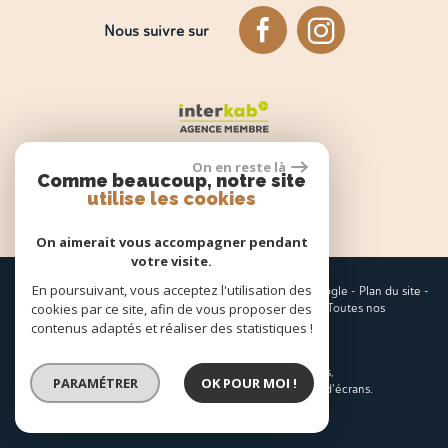
Nous suivre sur
On en reste là
Comme beaucoup, notre site
utilise les cookies
Espace propriétaire
On aimerait vous accompagner pendant
votre visite.
En poursuivant, vous acceptez l'utilisation des
© 2026 | Tous droits réservés | Traduction powered by Google -
Plan du site
-
cookies par ce site, afin de vous proposer des
Mentions légales
-
Nos honoraires
-
Partenaires
-
Admin
-
Toutes nos
annonces
contenus adaptés et réaliser des statistiques !
Site internet compatible multi-supports,
PARAMÉTRER
OK POUR MOI !
un seul site adaptable à tous les types d'écrans.