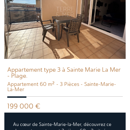
Appartement type 3 à Sainte Marie La Mer
- Plage.
Appartement 60 m² - 3 Pièces - Sainte-Marie-
La-Mer
199 000
€
Au cœur de Sainte-Marie-la-Mer, découvrez ce