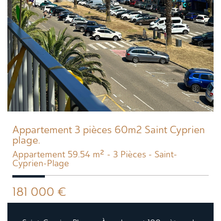
Appartement 3 pièces 60m2 Saint Cyprien
plage.
Appartement 59.54 m² - 3 Pièces - Saint-
Cyprien-Plage
181 000
€