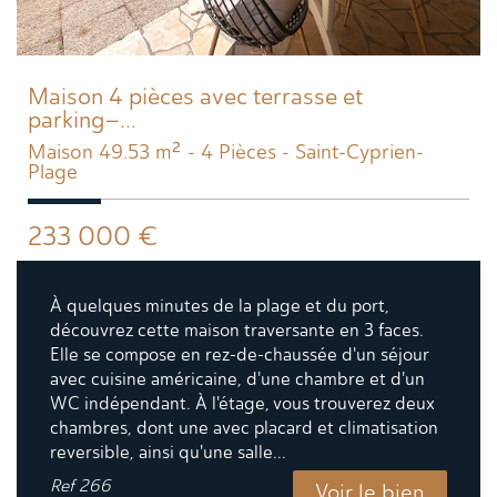
Maison 4 pièces avec terrasse et
parking–...
Maison 49.53 m² - 4 Pièces - Saint-Cyprien-
Plage
233 000
€
À quelques minutes de la plage et du port,
découvrez cette maison traversante en 3 faces.
Elle se compose en rez-de-chaussée d'un séjour
avec cuisine américaine, d'une chambre et d'un
WC indépendant. À l'étage, vous trouverez deux
chambres, dont une avec placard et climatisation
reversible, ainsi qu'une salle...
Ref
266
Voir le bien